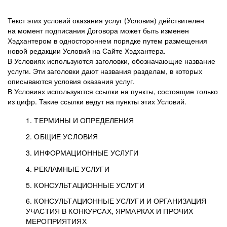
Текст этих условий оказания услуг (Условия) действителен
на момент подписания Договора может быть изменен
Хэдхантером в одностороннем порядке путем размещения
новой редакции Условий на Сайте Хэдхантера.
В Условиях используются заголовки, обозначающие название
услуги. Эти заголовки дают названия разделам, в которых
описываются условия оказания услуг.
В Условиях используются ссылки на пункты, состоящие только
из цифр. Такие ссылки ведут на пункты этих Условий.
1. ТЕРМИНЫ И ОПРЕДЕЛЕНИЯ
2. ОБЩИЕ УСЛОВИЯ
3. ИНФОРМАЦИОННЫЕ УСЛУГИ
1.1. Хэдхантер, или
Хэдхантер, ООО
4. РЕКЛАМНЫЕ УСЛУГИ
HeadHunter, или
«Хэдхантер», ИНН
2.1. Типы и статусы регистрации
5. КОНСУЛЬТАЦИОННЫЕ УСЛУГИ
Исполнитель
7718620740, адрес:
Типы регистрации
3.1. Предоставление доступа к базе данных
2.2. Активация услуг
6. КОНСУЛЬТАЦИОННЫЕ УСЛУГИ И ОРГАНИЗАЦИЯ
125047, г. Москва,
резюме с предложениями Соискателей
Описание и активация
УЧАСТИЯ В КОНКУРСАХ, ЯРМАРКАХ И ПРОЧИХ
2.1.1. Заказчику может быть присвоен один
4.0. Общие условия оказания рекламных услуг
внутригородская
о трудоустройстве с возможностью просмотра
МЕРОПРИЯТИЯХ
из Типов регистраций.
территория
4.0.1. Хэдхантер оказывает Заказчику услугу